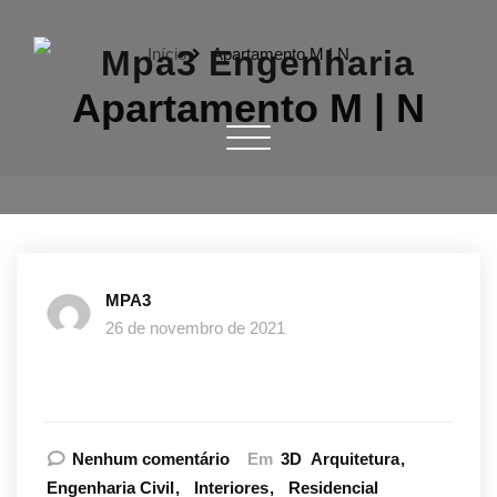
Skip
to
Início
Apartamento M | N
content
Apartamento M | N
Mpa3 Engenharia
Toggle navigation
Site Oficial
Mpa3
MPA3
26 de novembro de 2021
Nenhum comentário
Em
3D
Arquitetura
Engenharia Civil
Interiores
Residencial