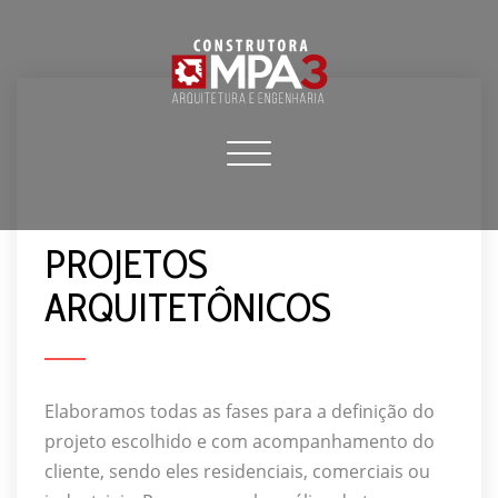
Skip
to
content
Mpa3 Engenharia
Toggle navigation
Site Oficial
Mpa3
PROJETOS
ARQUITETÔNICOS
Elaboramos todas as fases para a definição do
projeto escolhido e com acompanhamento do
cliente, sendo eles residenciais, comerciais ou