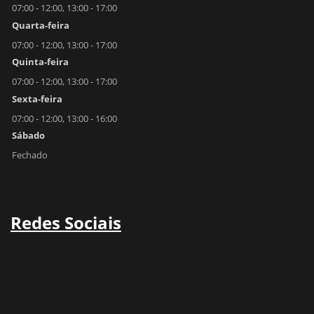
07:00 - 12:00, 13:00 - 17:00
Quarta-feira
07:00 - 12:00, 13:00 - 17:00
Quinta-feira
07:00 - 12:00, 13:00 - 17:00
Sexta-feira
07:00 - 12:00, 13:00 - 16:00
Sábado
Fechado
Redes Sociais