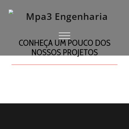
Skip
to
content
Mpa3 Engenharia
Toggle navigation
Site Oficial
CONHEÇA UM POUCO DOS
Mpa3
NOSSOS PROJETOS