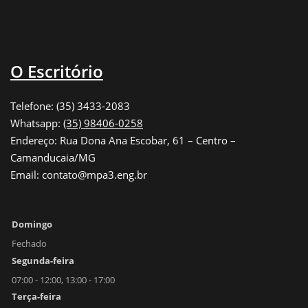
O Escritório
Telefone: (35) 3433-2083
Whatsapp:
(35) 98406-0258
Endereço: Rua Dona Ana Escobar, 61 – Centro –
Camanducaia/MG
Email: contato@mpa3.eng.br
Domingo
Fechado
Segunda-feira
07:00 - 12:00, 13:00 - 17:00
Terça-feira