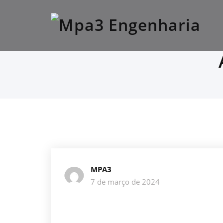
Skip
Mpa3 Engenharia
to
content
Site Oficial Mpa3
MPA3
7 de março de 2024